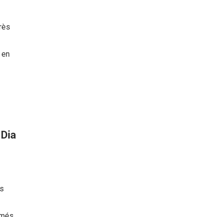
erès
 en
 Dia
es
 més