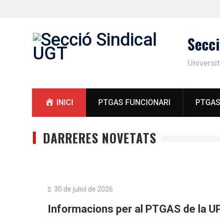
Skip
Secci
to
content
Universi
INICI
PTGAS FUNCIONARI
PTGAS
DARRERES NOVETATS
PAS Funcionari
30 de juliol de 2026
Informacions per al PTGAS de la U