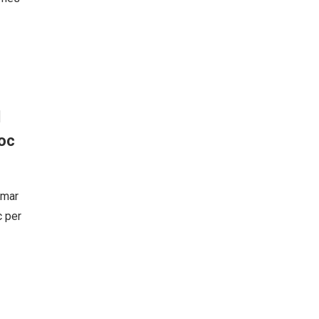
l
xoc
rmar
c per