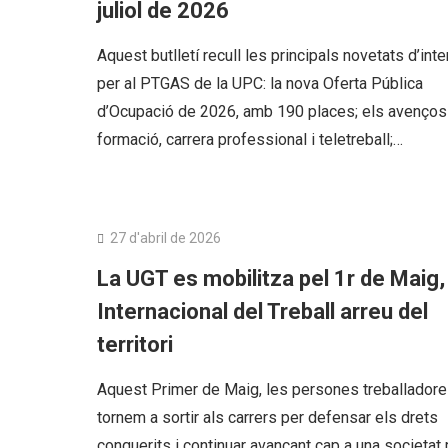
juliol de 2026
Aquest butlletí recull les principals novetats d’int
per al PTGAS de la UPC: la nova Oferta Pública
d’Ocupació de 2026, amb 190 places; els avenços
formació, carrera professional i teletreball;…
PAS Funcionari
27 d'abril de 2026
La UGT es mobilitza pel 1r de Maig,
Internacional del Treball arreu del
territori
Aquest Primer de Maig, les persones treballador
tornem a sortir als carrers per defensar els drets
conquerits i continuar avançant cap a una societat